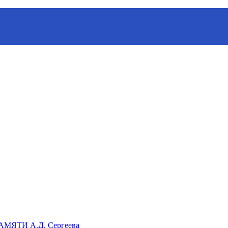
ганизации «Русское географическое общество»
ЯТИ А.Д. Сергеева