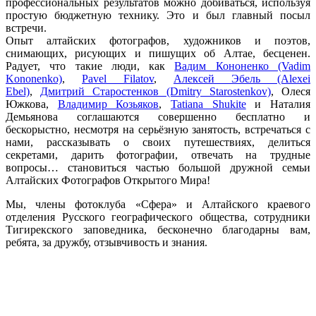
профессиональных результатов можно добиваться, используя
простую бюджетную технику. Это и был главный посыл
встречи.
Опыт алтайских фотографов, художников и поэтов,
снимающих, рисующих и пишущих об Алтае, бесценен.
Радует, что такие люди, как
Вадим Кононенко (Vadim
Kononenko)
,
Pavel Filatov
,
Алексей Эбель (Alexei
Ebel)
,
Дмитрий Старостенков (Dmitry Starostenkov)
, Олеся
Южкова,
Владимир Козьяков
,
Tatiana Shukite
и Наталия
Демьянова соглашаются совершенно бесплатно и
бескорыстно, несмотря на серьёзную занятость, встречаться с
нами, рассказывать о своих путешествиях, делиться
секретами, дарить фотографии, отвечать на трудные
вопросы… становиться частью большой дружной семьи
Алтайских Фотографов Открытого Мира!
Мы, члены фотоклуба «Сфера» и Алтайского краевого
отделения Русского географического общества, сотрудники
Тигирекского заповедника, бесконечно благодарны вам,
ребята, за дружбу, отзывчивость и знания.