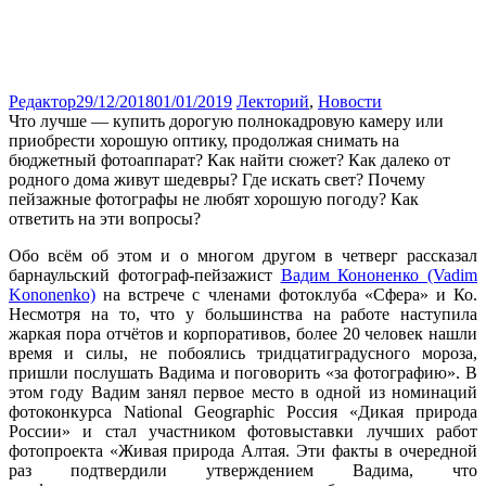
Редактор
29/12/2018
01/01/2019
Лекторий
,
Новости
Что лучше — купить дорогую полнокадровую камеру или
приобрести хорошую оптику, продолжая снимать на
бюджетный фотоаппарат? Как найти сюжет? Как далеко от
родного дома живут шедевры? Где искать свет? Почему
пейзажные фотографы не любят хорошую погоду? Как
ответить на эти вопросы?
Обо всём об этом и о многом другом в четверг рассказал
барнаульский фотограф-пейзажист
Вадим Кононенко (Vadim
Kononenko)
на встрече с членами фотоклуба «Сфера» и Ко.
Несмотря на то, что у большинства на работе наступила
жаркая пора отчётов и корпоративов, более 20 человек нашли
время и силы, не побоялись тридцатиградусного мороза,
пришли послушать Вадима и поговорить «за фотографию». В
этом году Вадим занял первое место в одной из номинаций
фотоконкурса National Geographic Россия «Дикая природа
России» и стал участником фотовыставки лучших работ
фотопроекта «Живая природа Алтая. Эти факты в очередной
раз подтвердили утверждением Вадима, что