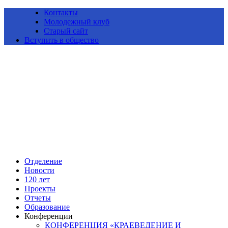
Контакты
Молодежный клуб
Старый сайт
Вступить в общество
Алтайское краевое отделение Всероссийской общественной
организации «Русское географическое общество»
Отделение
Новости
120 лет
Проекты
Отчеты
Образование
Конференции
КОНФЕРЕНЦИЯ «КРАЕВЕДЕНИЕ И