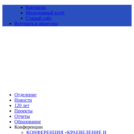
Контакты
Молодежный клуб
Старый сайт
Вступить в общество
Алтайское краевое отделение Всероссийской общественной
организации «Русское географическое общество»
Отделение
Новости
120 лет
Проекты
Отчеты
Образование
Конференции
КОНФЕРЕНЦИЯ «КРАЕВЕДЕНИЕ И