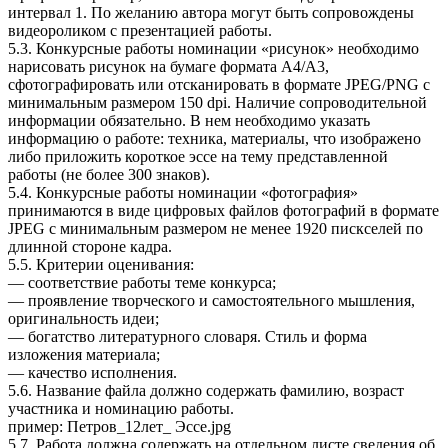
интервал 1. По желанию автора могут быть сопровождены
видеороликом с презентацией работы.
5.3. Конкурсные работы номинации «рисунок» необходимо
нарисовать рисунок на бумаге формата А4/А3,
сфотографировать или отсканировать в формате JPEG/PNG с
минимальным размером 150 dpi. Наличие сопроводительной
информации обязательно. В нем необходимо указать
информацию о работе: техника, материалы, что изображено
либо приложить короткое эссе на тему представленной
работы (не более 300 знаков).
5.4. Конкурсные работы номинации «фотография»
принимаются в виде цифровых файлов фотографий в формате
JPEG с минимальным размером не менее 1920 пискселей по
длинной стороне кадра.
5.5. Критерии оценивания:
— соответствие работы теме конкурса;
— проявление творческого и самостоятельного мышления,
оригинальность идеи;
— богатство литературного словаря. Стиль и форма
изложения материала;
— качество исполнения.
5.6. Название файла должно содержать фамилию, возраст
участника и номинацию работы.
пример: Петров_12лет_ Эссе.jpg
5.7. Работа должна содержать на отдельном листе сведения об