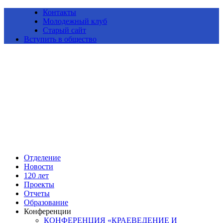
Контакты
Молодежный клуб
Старый сайт
Вступить в общество
Алтайское краевое отделение Всероссийской общественной
организации «Русское географическое общество»
Отделение
Новости
120 лет
Проекты
Отчеты
Образование
Конференции
КОНФЕРЕНЦИЯ «КРАЕВЕДЕНИЕ И