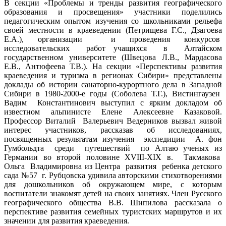
В секции «Проблемы и тренды развития географического
образования и просвещения» участники поделились
педагогическим опытом изучения со школьниками рельефа
своей местности в краеведении (Петрищева Г.С., Дзагоева
Е.А.), организации и проведения конкурсов
исследовательских работ учащихся в Алтайском
государственном университете (Швецова Л.В., Мардасова
Е.В., Антюфеева Т.В.). На секции «Перспективы развития
краеведения и туризма в регионах Сибири» представлены
доклады об истории санаторно-курортного дела в Западной
Сибири в 1980-2000-е годы (Соболева Т.Г.), Вистингаузен
Вадим Константинович выступил с ярким докладом об
известном альпинисте Елене Алексеевне Казаковой.
Профессор Виталий Валерьевич Ведерников вызвал живой
интерес участников, рассказав об исследованиях,
посвященных результатам изучения экспедиции А. фон
Гумбольдта среди путешествий по Алтаю ученых из
Германии во второй половине XVIII-XIX в. Такмакова
Ольга Владимировна из Центра развития ребенка детского
сада №57 г. Рубцовска удивила авторскими стихотворениями
для дошкольников об окружающем мире, с которым
воспитатели знакомят детей на своих занятиях. Член Русского
географического общества В.В. Шипилова рассказала о
перспективе развития семейных туристских маршрутов и их
значении для развития краеведения.