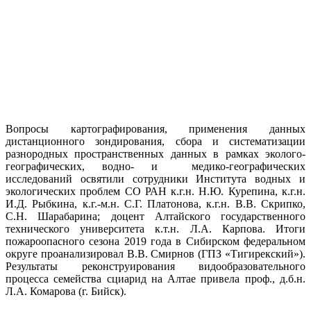
Вопросы картографирования, применения данных
дистанционного зондирования, сбора и систематизации
разнородных пространственных данных в рамках эколого-
географических, водно- и медико-географических
исследований освятили сотрудники Института водных и
экологических проблем СО РАН к.г.н. Н.Ю. Курепина, к.г.н.
И.Д. Рыбкина, к.г.-м.н. С.Г. Платонова, к.г.н. В.В. Скрипко,
С.Н. Шарабарина; доцент Алтайского государственного
технического университета к.т.н. Л.А. Карпова. Итоги
пожароопасного сезона 2019 года в Сибирском федеральном
округе проанализировал В.В. Смирнов (ГПЗ «Тигирекский»).
Результаты реконструирования видообразовательного
процесса семейства сциарид на Алтае привела проф., д.б.н.
Л.А. Комарова (г. Бийск).