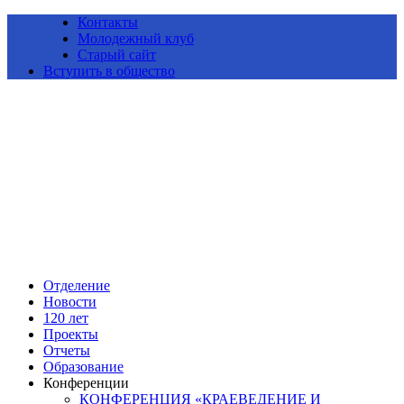
Контакты
Молодежный клуб
Старый сайт
Вступить в общество
Алтайское краевое отделение Всероссийской общественной
организации «Русское географическое общество»
Отделение
Новости
120 лет
Проекты
Отчеты
Образование
Конференции
КОНФЕРЕНЦИЯ «КРАЕВЕДЕНИЕ И