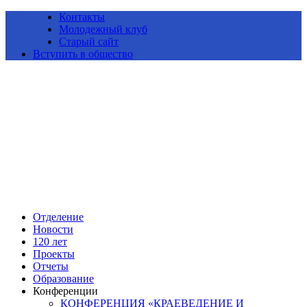
Контакты
Молодежный клуб
Старый сайт
Вступить в общество
Алтайское краевое отделение Всероссийской общественной
организации «Русское географическое общество»
Отделение
Новости
120 лет
Проекты
Отчеты
Образование
Конференции
КОНФЕРЕНЦИЯ «КРАЕВЕДЕНИЕ И