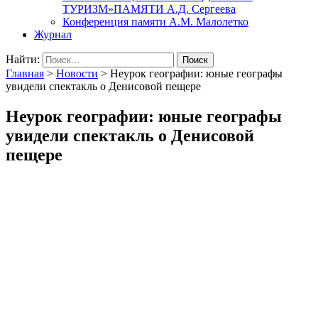
ТУРИЗМ»ПАМЯТИ А.Д. Сергеева
Конференция памяти А.М. Малолетко
Журнал
Найти:
Главная
>
Новости
>
Неурок географии: юные географы
увидели спектакль о Денисовой пещере
Неурок географии: юные географы
увидели спектакль о Денисовой
пещере