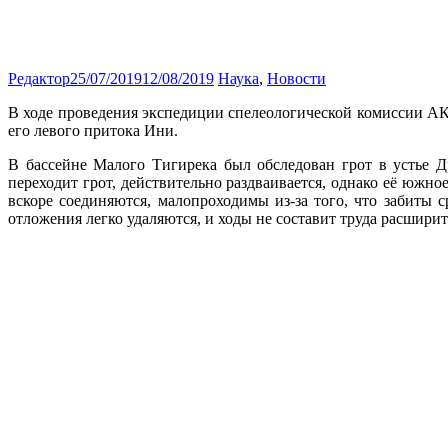
Редактор
25/07/2019
12/08/2019
Наука
,
Новости
В ходе проведения экспедиции спелеологической комиссии А
его левого притока Ини.
В бассейне Малого Тигирека был обследован грот в устье Д
переходит грот, действительно раздваивается, однако её южное
вскоре соединяются, малопроходимы из-за того, что забит
отложения легко удаляются, и ходы не составит труда расшири