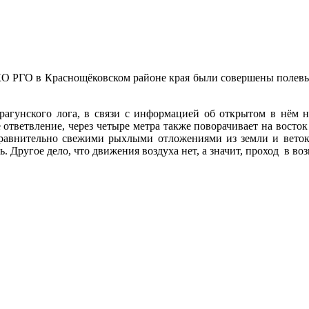
КО РГО в Краснощёковском районе края были совершены полевые
рагунского лога, в связи с информацией об открытом в нём но
 ответвление, через четыре метра также поворачивает на восток
ы сравнительно свежими рыхлыми отложениями из земли и вето
ть. Другое дело, что движения воздуха нет, а значит, проход в