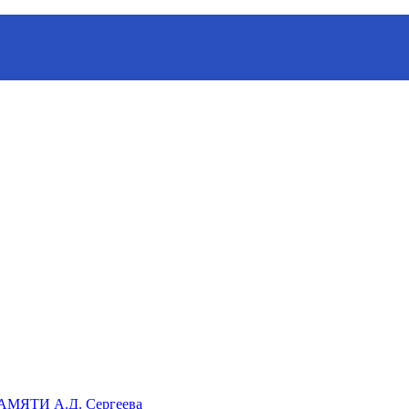
ганизации «Русское географическое общество»
ЯТИ А.Д. Сергеева