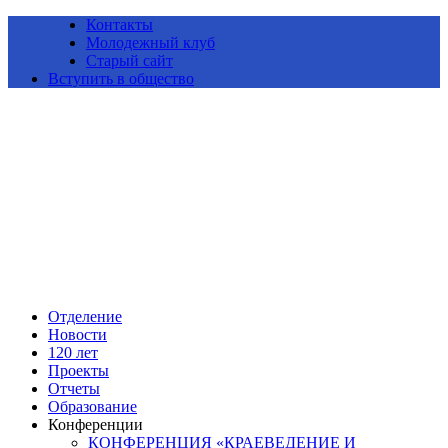
Контакты
Молодежный клуб
Старый сайт
Вступить в общество
Алтайское краевое отделение Всероссийской общественной
организации «Русское географическое общество»
Отделение
Новости
120 лет
Проекты
Отчеты
Образование
Конференции
КОНФЕРЕНЦИЯ «КРАЕВЕДЕНИЕ И