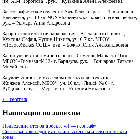
им. А.М. Торопова», рук. – Кузькина Алёна Алексеевна
За географическое изучение Алтайского края — Лавриненко
Елизавета, уч. 10 кл. ЧОУ «Барнаульская классическая школа»,
рук. – Рымарь Анна Андреевна
За орнитологические наблюдения – Алексиенко Полина,
Кухтина София, Чупин Никита, уч. 6-7 кл. МБОУ
«Новоозёрская СОШ», рук. – Божко Юлия Александровна
За популяризацию минералогии – Семенов Марк, уч. 9 кл.
МБОУ «Гимназия№22» г. Барнаула, рук. – Гончарова Татьяна
Михайловна
За увлечённость и исследовательскую деятельность —
Жижков Алексей, МБОУ , уч. 10 кл. «Лицей № 6» г.
Рубцовска, рук. – Мерзликина Евгения Николаевна
Я - географ
Навигация по записям
Подведение итогов проекта «Я — географ»
Состоялась экспедиция в район Агеевской тектонической
зоны