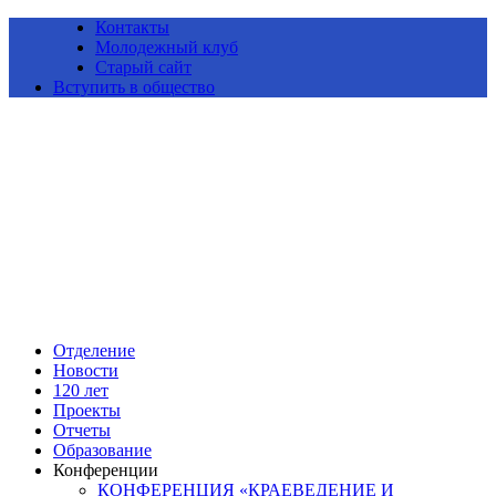
Контакты
Молодежный клуб
Старый сайт
Вступить в общество
Алтайское краевое отделение Всероссийской общественной
организации «Русское географическое общество»
Отделение
Новости
120 лет
Проекты
Отчеты
Образование
Конференции
КОНФЕРЕНЦИЯ «КРАЕВЕДЕНИЕ И