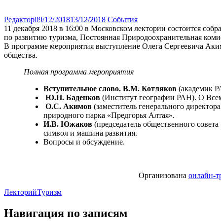
Редактор
09/12/2018
13/12/2018
События
11 декабря 2018 в 16:00 в Московском лектории состоится с
по развитию туризма, Постоянная Природоохранительная коми
В программе мероприятия выступление Олега Сергеевича Акимо
общества.
Полная программа мероприятия
Вступительное слово. В.М. Котляков
(академик Р
Ю.П. Баденков
(Институт географии РАН). О Все
О.С. Акимов
(заместитель генерального директора
природного парка «Предгорья Алтая».
И.В. Южаков
(председатель общественного совета
символ и машина развития.
Вопросы и обсуждение.
Организована
онлайн-т
Лекторий
Туризм
Навигация по записям