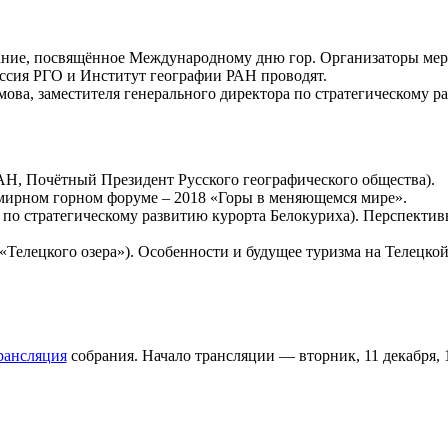
обрание, посвящённое Международному дню гор. Организаторы м
ссия РГО и Институт географии РАН проводят.
ва, заместителя генерального директора по стратегическому ра
АН, Почётный Президент Русского географического общества).
мирном горном форуме – 2018 «Горы в меняющемся мире».
 по стратегическому развитию курорта Белокуриха). Перспективы
 «Телецкого озера»). Особенности и будущее туризма на Телецк
рансляция
собрания. Начало трансляции — вторник, 11 декабря, 1