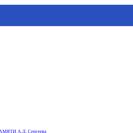
ганизации «Русское географическое общество»
ЯТИ А.Д. Сергеева