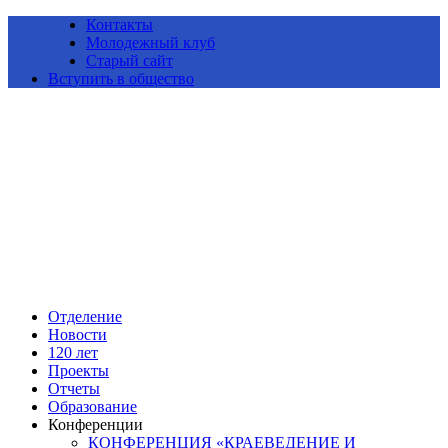
Контакты
Молодежный клуб
Старый сайт
Вступить в общество
Алтайское краевое отделение Всероссийской общественной
организации «Русское географическое общество»
Отделение
Новости
120 лет
Проекты
Отчеты
Образование
Конференции
КОНФЕРЕНЦИЯ «КРАЕВЕДЕНИЕ И