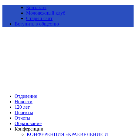
Контакты
Молодежный клуб
Старый сайт
Вступить в общество
Алтайское краевое отделение Всероссийской общественной
организации «Русское географическое общество»
Отделение
Новости
120 лет
Проекты
Отчеты
Образование
Конференции
КОНФЕРЕНЦИЯ «КРАЕВЕДЕНИЕ И