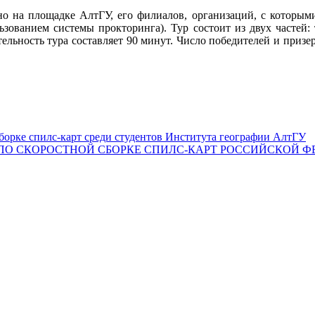
чно на площадке АлтГУ, его филиалов, организаций, с которым
ованием системы прокторинга). Тур состоит из двух частей: 
тельность тура составляет 90 минут. Число победителей и призе
борке cпилс-карт среди студентов Института географии АлтГУ
ПО СКОРОСТНОЙ СБОРКЕ СПИЛС-КАРТ РОССИЙСКОЙ Ф