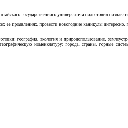
лтайского государственного университета подготовил познават
сех ее проявлениях, провести новогодние каникулы интересно,
товки: география, экология и природопользование, землеустро
географическую номенклатуру: города, страны, горные систем