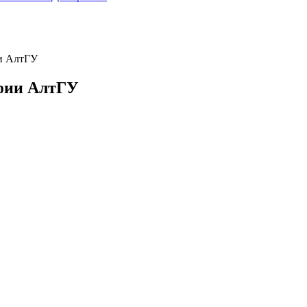
ии АлтГУ
афии АлтГУ