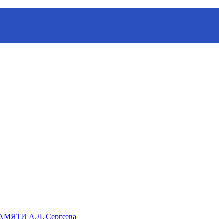
ганизации «Русское географическое общество»
ЯТИ А.Д. Сергеева