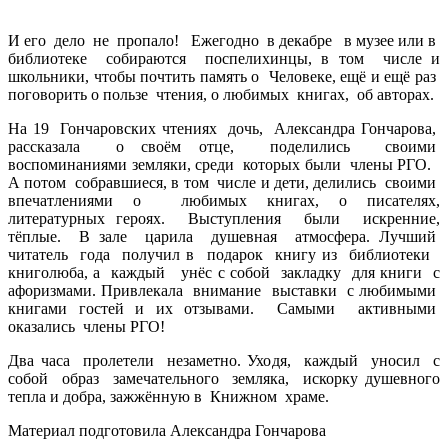
И его дело не пропало! Ежегодно в декабре в музее или в
библиотеке собираются поспелихинцы, в том числе и
школьники, чтобы почтить память о Человеке, ещё и ещё раз
поговорить о пользе чтения, о любимых книгах, об авторах.
На 19 Гончаровских чтениях дочь, Александра Гончарова,
рассказала о своём отце, поделились своими
воспоминаниями земляки, среди которых были члены РГО.
А потом собравшиеся, в том числе и дети, делились своими
впечатлениями о любимых книгах, о писателях,
литературных героях. Выступления были искренние,
тёплые. В зале царила душевная атмосфера. Лучший
читатель года получил в подарок книгу из библиотеки
книголюба, а каждый унёс с собой закладку для книги с
афоризмами. Привлекала внимание выставки с любимыми
книгами гостей и их отзывами. Самыми активными
оказались члены РГО!
Два часа пролетели незаметно. Уходя, каждый уносил с
собой образ замечательного земляка, искорку душевного
тепла и добра, зажжённую в Книжном храме.
Материал подготовила Александра Гончарова