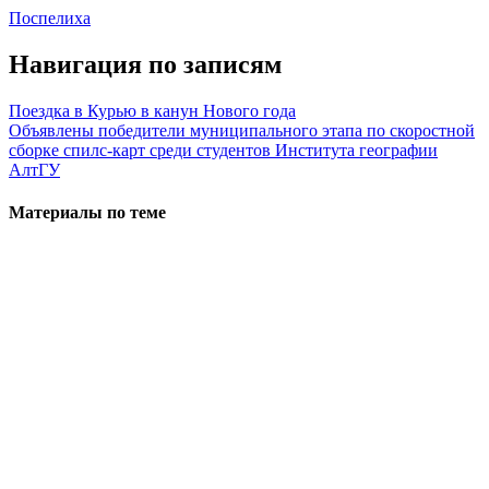
Поспелиха
Навигация по записям
Поездка в Курью в канун Нового года
Объявлены победители муниципального этапа по скоростной
сборке cпилс-карт среди студентов Института географии
АлтГУ
Материалы по теме