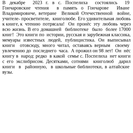
В декабре 2023 г. в с. Поспелиха состоялись 19
Гончаровские чтения в память о Гончарове Иване
Владимировиче, ветеране Великой Отечественной войне,
учителе- просветителе, книголюбе. Его удивительная любовь
к книге, к чтению потрясала! Он пронёс эту любовь через
всю жизнь. В его домашней библиотеке было более 17000
книг! Это книги по истории, русская и зарубежная классика,
мемуары известных людей, публицистика. Он выписывал
книги отовсюду, много читал, оставаясь верным своему
увлечению до последнего часа. А прожил он 98 лет! Он нёс
книгу в народ: редко в какой семье с. Поспелиха нет книги
с его экслибрисом. Десятками, сотнями книголюб дарил
книги в районную, в школьные библиотеки, в алтайские
вузы.