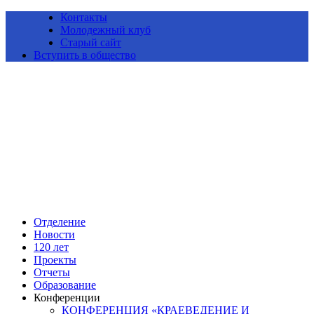
Контакты
Молодежный клуб
Старый сайт
Вступить в общество
Алтайское краевое отделение Всероссийской общественной
организации «Русское географическое общество»
Отделение
Новости
120 лет
Проекты
Отчеты
Образование
Конференции
КОНФЕРЕНЦИЯ «КРАЕВЕДЕНИЕ И