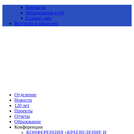
Контакты
Молодежный клуб
Старый сайт
Вступить в общество
Алтайское краевое отделение Всероссийской общественной
организации «Русское географическое общество»
Отделение
Новости
120 лет
Проекты
Отчеты
Образование
Конференции
КОНФЕРЕНЦИЯ «КРАЕВЕДЕНИЕ И