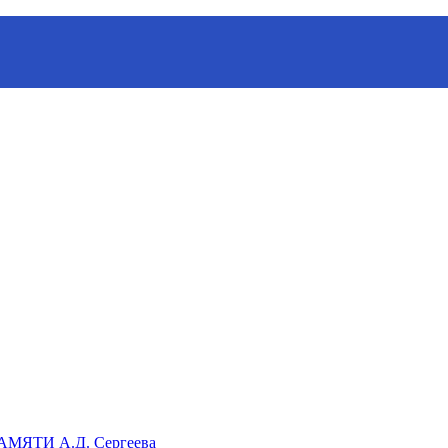
ганизации «Русское географическое общество»
ЯТИ А.Д. Сергеева