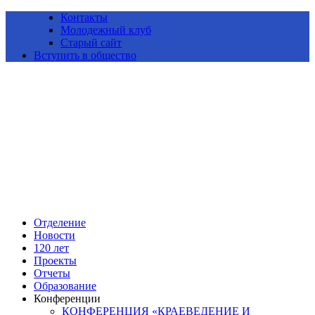
Контакты
Молодежный клуб
Старый сайт
Вступить в общество
Алтайское краевое отделение Всероссийской общественной
организации «Русское географическое общество»
Отделение
Новости
120 лет
Проекты
Отчеты
Образование
Конференции
КОНФЕРЕНЦИЯ «КРАЕВЕДЕНИЕ И