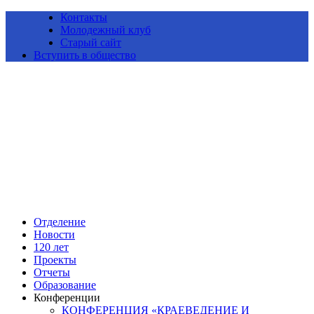
Контакты
Молодежный клуб
Старый сайт
Вступить в общество
Алтайское краевое отделение Всероссийской общественной
организации «Русское географическое общество»
Отделение
Новости
120 лет
Проекты
Отчеты
Образование
Конференции
КОНФЕРЕНЦИЯ «КРАЕВЕДЕНИЕ И