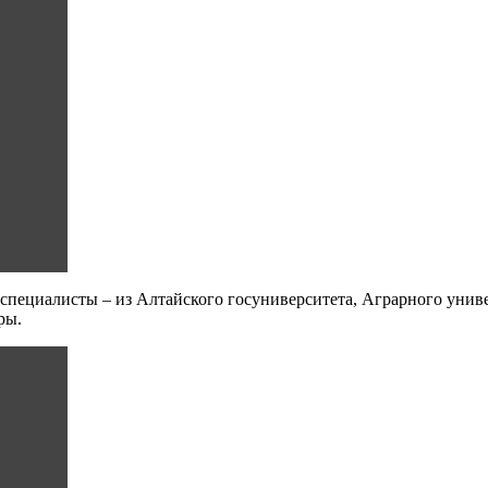
пециалисты – из Алтайского госуниверситета, Аграрного униве
ры.