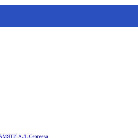
ганизации «Русское географическое общество»
ЯТИ А.Д. Сергеева