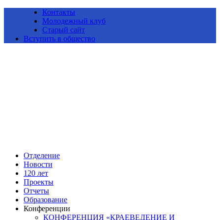
Контакты
Молодежный клуб
Старый сайт
Вступить в общество
Алтайское краевое отделение Всероссийской общественной
организации «Русское географическое общество»
Отделение
Новости
120 лет
Проекты
Отчеты
Образование
Конференции
КОНФЕРЕНЦИЯ «КРАЕВЕДЕНИЕ И