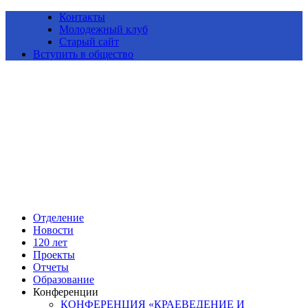
Контакты
Молодежный клуб
Старый сайт
Вступить в общество
Алтайское краевое отделение Всероссийской общественной
организации «Русское географическое общество»
Отделение
Новости
120 лет
Проекты
Отчеты
Образование
Конференции
КОНФЕРЕНЦИЯ «КРАЕВЕДЕНИЕ И