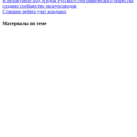
В Белокурихе под эгидой Русского географического общества
создано сообщество экскурсоводов
Старшие ребята учат младших
Материалы по теме