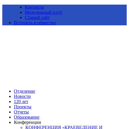
Контакты
Молодежный клуб
Старый сайт
Вступить в общество
Алтайское краевое отделение Всероссийской общественной
организации «Русское географическое общество»
Отделение
Новости
120 лет
Проекты
Отчеты
Образование
Конференции
КОНФЕРЕНЦИЯ «КРАЕВЕДЕНИЕ И