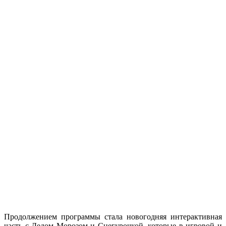
Продолжением программы стала новогодняя интерактивная
часть с Дедом Морозом и Снегурочкой, которые в игровой и