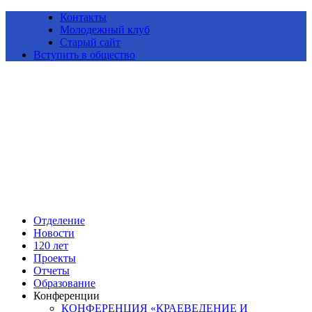
Контакты
Молодежный клуб
Старый сайт
Вступить в общество
Алтайское краевое отделение Всероссийской общественной
организации «Русское географическое общество»
Отделение
Новости
120 лет
Проекты
Отчеты
Образование
Конференции
КОНФЕРЕНЦИЯ «КРАЕВЕДЕНИЕ И