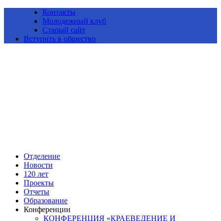
Контакты
Молодежный клуб
Старый сайт
Вступить в общество
Алтайское краевое отделение Всероссийской общественной
организации «Русское географическое общество»
Отделение
Новости
120 лет
Проекты
Отчеты
Образование
Конференции
КОНФЕРЕНЦИЯ «КРАЕВЕДЕНИЕ И